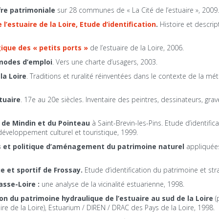
ffre patrimoniale
sur 28 communes de « La Cité de l’estuaire », 2009.
l’estuaire de la Loire, Etude d’identification
.
Histoire et descri
ique des « petits ports »
de l’estuaire de la Loire, 2006.
 modes d’emploi
. Vers une charte d’usagers, 2003.
la Loire
. Traditions et ruralité réinventées dans le contexte de la mé
tuaire
. 17e au 20e siècles. Inventaire des peintres, dessinateurs, grave
 de Mindin et du Pointeau
à Saint-Brevin-les-Pins. Etude d’identific
 développement culturel et touristique, 1999.
 et politique d’aménagement du patrimoine naturel
appliquée
e et sportif de Frossay.
Etude d’identification du patrimoine et st
asse-Loire :
une analyse de la vicinalité estuarienne, 1998.
tion du patrimoine hydraulique de l’estuaire au sud de la Loire
(
ire de la Loire), Estuarium / DIREN / DRAC des Pays de la Loire, 1998.