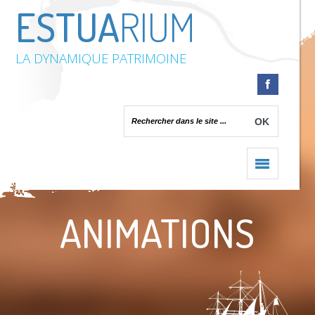
ESTUA
RIUM
LA DYNAMIQUE PATRIMOINE
Accueil
/
Compétences
/
Animations
ANIMATIONS