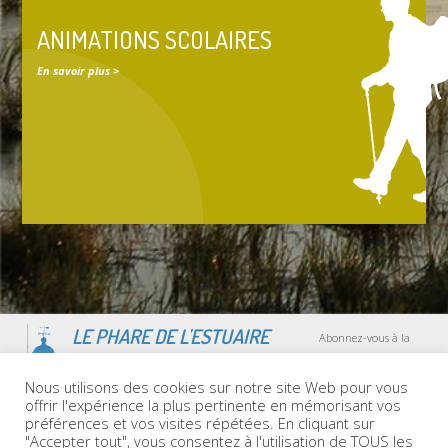
ANIMATIONS SCOLAIRES
En savoir plus >
LE PHARE DE L'ESTUAIRE
Abonnez-vous à la
newsletter
!
Nous utilisons des cookies sur notre site Web pour vous
offrir l'expérience la plus pertinente en mémorisant vos
préférences et vos visites répétées. En cliquant sur
"Accepter tout", vous consentez à l'utilisation de TOUS les