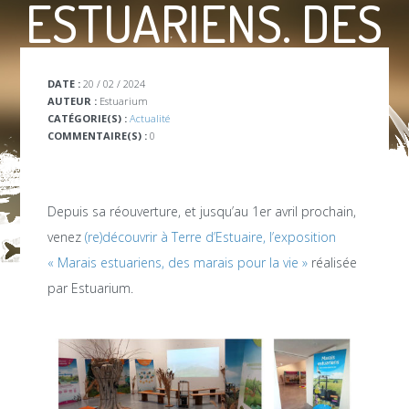
ESTUARIENS. DES
MARAIS POUR LA
DATE :
20 / 02 / 2024
AUTEUR :
Estuarium
CATÉGORIE(S) :
Actualité
VIE » À TERRE
COMMENTAIRE(S) :
0
D’ESTUAIRE
Depuis sa réouverture, et jusqu’au 1er avril prochain,
venez
(re)découvrir à Terre d’Estuaire, l’exposition
« Marais estuariens, des marais pour la vie »
réalisée
par Estuarium.