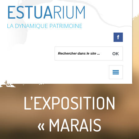
ESTUA
RIUM
LA DYNAMIQUE PATRIMOINE
Accueil
/
L’exposition « Marais estuariens. Des marais pour la vie » à
TERRE D’ESTUAIRE
L’EXPOSITION
« MARAIS