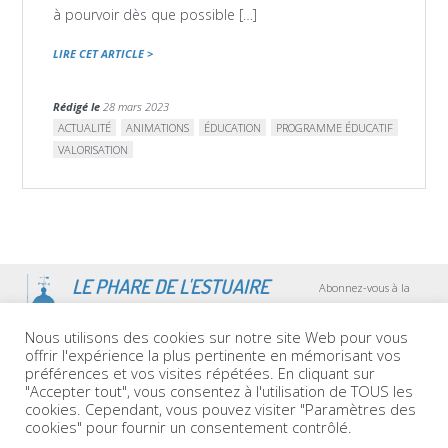
à pourvoir dès que possible […]
LIRE CET ARTICLE >
Rédigé le
28 mars 2023
ACTUALITÉ
ANIMATIONS
ÉDUCATION
PROGRAMME ÉDUCATIF
VALORISATION
LE PHARE DE L'ESTUAIRE
Abonnez-vous à la
newsletter
!
Nous utilisons des cookies sur notre site Web pour vous
offrir l'expérience la plus pertinente en mémorisant vos
préférences et vos visites répétées. En cliquant sur
"Accepter tout", vous consentez à l'utilisation de TOUS les
cookies. Cependant, vous pouvez visiter "Paramètres des
02 40 57 71 80 et 06 61 76 71 80
- contact@estuarium.org
cookies" pour fournir un consentement contrôlé.